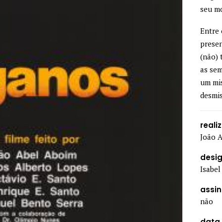
seu mo
Entre 
presen
(não) 
as sem
um mi
desmis
reali
João 
desi
Isabel
assi
não
data