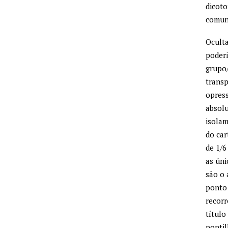
dicoto
comun
Oculta
poderi
grupo
transp
opress
absolu
isolam
do car
de 1/6
as úni
são o 
ponto 
recorr
título
pontil