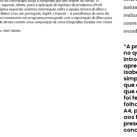
nto na contracapa surge a fotografia que deu origem ao cartaz. O
, segundo Aboim, para a aplicação do logótipo da produtora (Prole
junta
página esquerda continha informação sobre a equipa técnica do filme e
 Matos Cruz em português, inglês e francês – à semelhança do verso do
realiz
 aqui novamente um programa preocupado com a exportação do filme para
 da direita contem uma composição de cinco fotografias focadas nos rostos
corre
record
ão Abel Aboim.
“A p
no q
intr
apre
Isab
simp
que 
que 
foi 
folh
A4, 
aos 
pres
conc