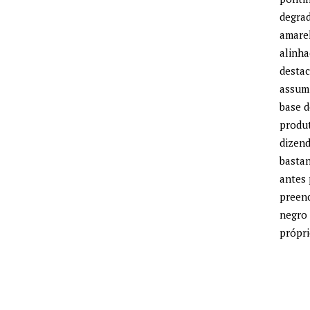
degrad
amarel
alinha
destac
assum
base 
produt
dizend
bastan
antes 
preen
negro
própri