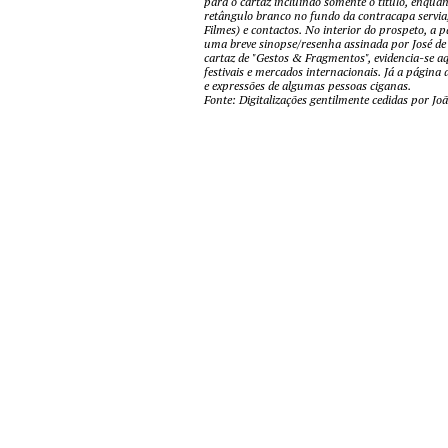
para o cartaz incluindo somente o título, enqua
retângulo branco no fundo da contracapa servia
Filmes) e contactos. No interior do prospeto, a 
uma breve sinopse/resenha assinada por José de
cartaz de "Gestos & Fragmentos", evidencia-se
festivais e mercados internacionais. Já a página
e expressões de algumas pessoas ciganas.
Fonte: Digitalizações gentilmente cedidas por Jo