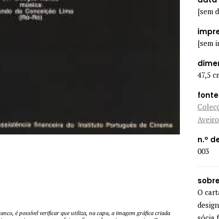
[sem d
impr
[sem i
dime
47,5 c
fonte
Colecç
Aveiro
n.º d
003
sobre
O cart
design
co, é possível verificar que utiliza, na capa, a imagem gráfica criada
sócia 