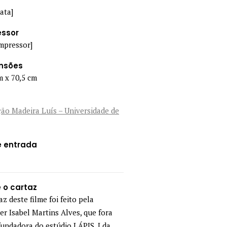
ata]
essor
mpressor]
nsões
m x 70,5 cm
ão Madeira Luís – Universidade de
e entrada
 o cartaz
az deste filme foi feito pela
er Isabel Martins Alves, que fora
fundadora do estúdio LÁPIS, Lda.,