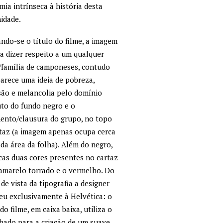
mia intrínseca à história desta
idade.
ndo-se o título do filme, a imagem
a dizer respeito a um qualquer
/família de camponeses, contudo
arece uma ideia de pobreza,
ão e melancolia pelo domínio
to do fundo negro e o
ento/clausura do grupo, no topo
taz (a imagem apenas ocupa cerca
 da área da folha). Além do negro,
cas duas cores presentes no cartaz
amarelo torrado e o vermelho. Do
de vista da tipografia a designer
eu exclusivamente à Helvética: o
 do filme, em caixa baixa, utiliza o
hado para a criação de um suave