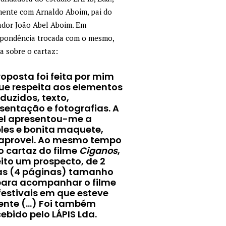
mente com Arnaldo Aboim, pai do
ador João Abel Aboim. Em
spondência trocada com o mesmo,
a sobre o cartaz:
roposta foi feita por mim
ue respeita aos elementos
oduzidos, texto,
sentação e fotografias. A
el apresentou-me a
les e bonita maquete,
aprovei. Ao mesmo tempo
o cartaz do filme
Ciganos
,
feito um prospecto, de 2
as (4 páginas) tamanho
para acompanhar o filme
festivais em que esteve
ente (…) Foi também
ebido pelo LÁPIS Lda.