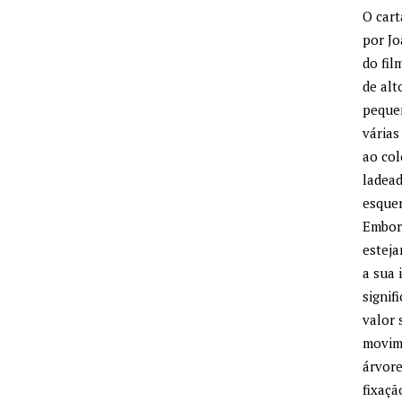
O cart
por J
do fil
de alt
peque
várias
ao col
ladead
esquer
Embora
esteja
a sua 
signif
valor 
movim
árvore
fixaçã