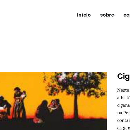
início
sobre
ca
Ci
Neste 
a hist
cigana
na Pen
conta
da gen